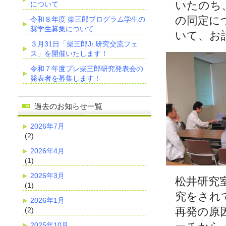
いたのち
について
の同定に
令和８年度 柴三郎プログラム学生の
奨学生募集について
いて、お
３月31日「柴三郎Jr.研究交流フェ
ス」を開催いたします！
令和７年度プレ柴三郎研究発表会の
発表者を募集します！
過去のお知らせ一覧
2026年7月
(2)
2026年4月
(1)
2026年3月
松井研究
(1)
究をされ
2026年1月
再発の原
(2)
2025年10月