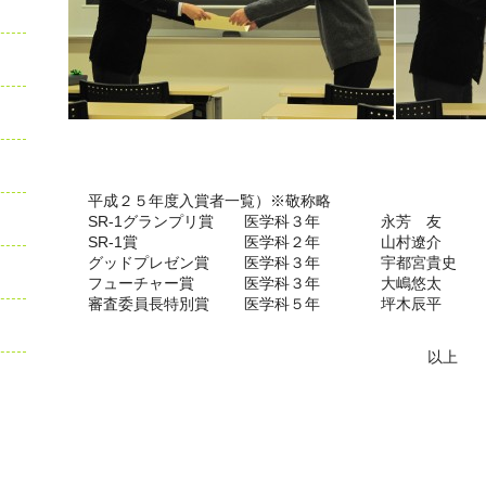
平成２５年度入賞者一覧）※敬称略
SR-1グランプリ賞 医学科３年 永芳 友
SR-1賞 医学科２年 山村遼介
グッドプレゼン賞 医学科３年 宇都宮貴史
フューチャー賞 医学科３年 大嶋悠太
審査委員長特別賞 医学科５年 坪木辰平
以上