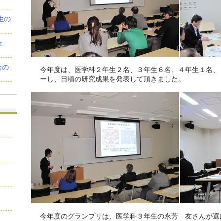
生の
ェ
会の
今年度は、医学科２年生２名、３年生６名、４年生１名、
ーし、日頃の研究成果を発表して頂きました。
今年度のグランプリは、医学科３年生の永芳 友さんが選