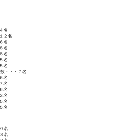
４名
１２名
６名
８名
８名
５名
５名
者数・・・７名
６名
７名
６名
３名
５名
５名
０名
３名