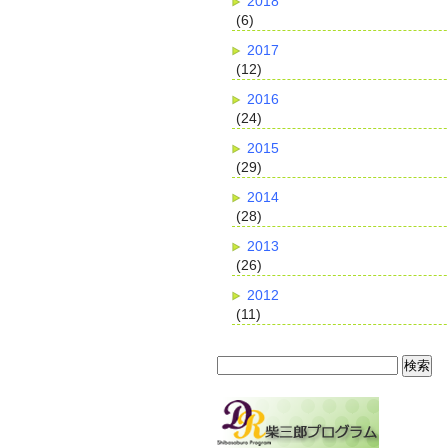
2018
(6)
2017
(12)
2016
(24)
2015
(29)
2014
(28)
2013
(26)
2012
(11)
検
索: