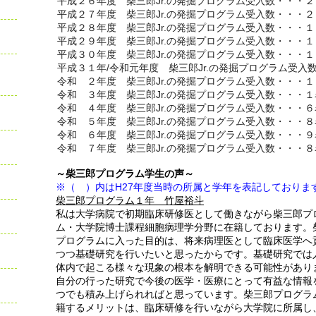
平成２６年度 柴三郎Jr.の発掘プログラム受入数・・・２
平成２７年度 柴三郎Jr.の発掘プログラム受入数・・・２
平成２８年度 柴三郎Jr.の発掘プログラム受入数・・・１
平成２９年度 柴三郎Jr.の発掘プログラム受入数・・・１
平成３０年度 柴三郎Jr.の発掘プログラム受入数・・・１
平成３１年/令和元年度 柴三郎Jr.の発掘プログラム受入
令和 ２年度 柴三郎Jr.の発掘プログラム受入数・・・１
令和 ３年度 柴三郎Jr.の発掘プログラム受入数・・・１
令和 ４年度 柴三郎Jr.の発掘プログラム受入数・・・６
令和 ５年度 柴三郎Jr.の発掘プログラム受入数・・・８
令和 ６年度 柴三郎Jr.の発掘プログラム受入数・・・９
令和 ７年度 柴三郎Jr.の発掘プログラム受入数・・・８名（
～柴三郎プログラム学生の声～
※（ ）内はH27年度当時の所属と学年を表記しておりま
柴三郎プログラム１年 竹屋裕斗
私は大学病院で初期臨床研修医として働きながら柴三郎プ
ム・大学院博士課程細胞病理学分野に在籍しております。
プログラムに入った目的は、将来病理医として臨床医学へ
つつ基礎研究を行いたいと思ったからです。基礎研究では
体内で起こる様々な現象の根本を解明できる可能性があり
自分の行った研究で今後の医学・医療にとって有益な情報
つでも積み上げられればと思っています。柴三郎プログラ
籍するメリットは、臨床研修を行いながら大学院に所属し、