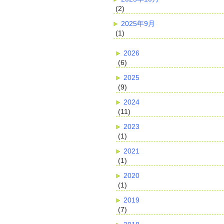
(2)
2025年9月
(1)
2026
(6)
2025
(9)
2024
(11)
2023
(1)
2021
(1)
2020
(1)
2019
(7)