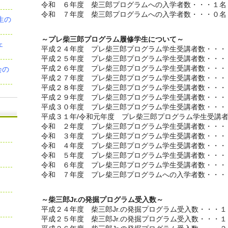
令和 ６年度 柴三郎プログラムへの入学者数・・・１名
令和 ７年度 柴三郎プログラムへの入学者数・・・０名
生の
～プレ柴三郎プログラム履修学生について～
ェ
平成２４年度 プレ柴三郎プログラム学生受講者数・・・
平成２５年度 プレ柴三郎プログラム学生受講者数・・・
平成２６年度 プレ柴三郎プログラム学生受講者数・・・
会の
平成２７年度 プレ柴三郎プログラム学生受講者数・・・
平成２８年度 プレ柴三郎プログラム学生受講者数・・・
平成２９年度 プレ柴三郎プログラム学生受講者数・・・
平成３０年度 プレ柴三郎プログラム学生受講者数・・・
平成３１年/令和元年度 プレ柴三郎プログラム学生受講
令和 ２年度 プレ柴三郎プログラム学生受講者数・・・
令和 ３年度 プレ柴三郎プログラム学生受講者数・・・
令和 ４年度 プレ柴三郎プログラム学生受講者数・・・
令和 ５年度 プレ柴三郎プログラム学生受講者数・・・
令和 ６年度 プレ柴三郎プログラム学生受講者数・・・
令和 ７年度 プレ柴三郎プログラムへの入学者数・・・
～柴三郎Jr.の発掘プログラム受入数～
平成２４年度 柴三郎Jr.の発掘プログラム受入数・・・１
平成２５年度 柴三郎Jr.の発掘プログラム受入数・・・１