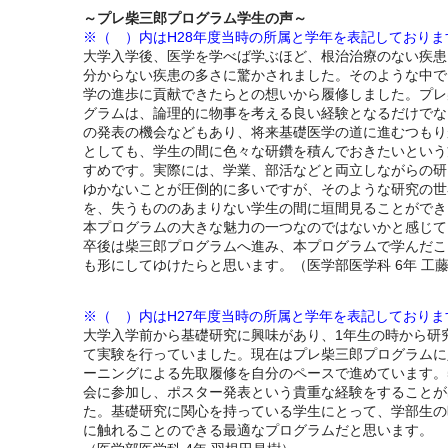
～プレ柴三郎プログラム学生の声～
※（ ）内はH28年度当時の所属と学年を表記しておりま
大学入学後、医学を学べば学ぶほど、根治治療のない疾患
分からない疾患の多さに驚かされました。そのような中で
学の進歩に貢献できたらとの想いから履修しました。プレ
グラムは、論理的に物事を考える良い経験となるだけでな
の発表の機会などもあり、将来基礎医学の道に進むつもり
としても、学生の間に色々な研鑽を積んでおきたいという
すめです。実際には、学業、部活などと両立しながらの研
ゆかないことが圧倒的に多いですが、そのような研究の世
を、失うもののあまりない学生の間に垣間見ることができ
本プログラムの大きな魅力の一つなのではないかと感じて
卒後は柴三郎プログラムへ進み、本プログラムで学んだこ
も形にしてゆけたらと思います。（医学部医学科 6年 工
※（ ）内はH27年度当時の所属と学年を表記しておりま
大学入学前から基礎研究に興味があり、1年生の時から研
て実験を行っていました。現在はプレ柴三郎プログラムに
ーニングによる先取履修を自分のペースで進めています。
会に参加し、ポスター発表という貴重な経験をすることが
た。基礎研究に関心を持っている学生にとって、学部生の
に触れることのできる最適なプログラムだと思います。