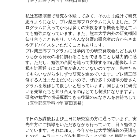
（医学部医学科 4年 羽根田昌樹）
私は基礎演習で研究を体験してみて、そのまま続けて研究
思うようになり、プレ柴三郎プログラムに入りました。プ
ログラムに入ってからは多くの実験をする機会を与えてい
ても勉強になっています。また、熊本大学内外の研究機関
知り合うこともあり、いろんな分野の研究者の方からさま
やアドバイスをいただくこともあります。
プレ柴三郎プログラムには学内での研究発表会などもあり
うちから発表の場に慣れることができることも魅力的に感
す。ただし、勉強の合間を縫って実験するのは想像以上に
私も計画通りには研究が進んでいないのですが、先生たち
てもらいながら少しずつ研究を進めています。プレ柴三郎
修する人はまだまだ少ないので、ぜひ多くの後輩の皆さん
グラムを履修して欲しいと思っています。同じように研究
いる先輩たちと知り合えるのはとても刺激になりますよ。
研究や勉学で切磋琢磨できる後輩のみなさんをお待ちして
（医学部医学科 4年 冨田真裕）
平日の放課後および土日に研究室の方に通っています。実
先生方にご指導をいただきながら行っていて、日々勉強さ
いています。それに加え、今年からは大学院講義の受講も
たので、e-ラーニングを利用することで空いた時間に進